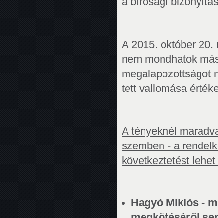
a bírósági bizonyítás
A 2015. október 20. 
nem mondhatok mást
megalapozottságot né
tett vallomása érték
A tényeknél maradva
szemben - a rendelke
következtetést lehet
Hagyó Miklós - m
megkötéséről sem 