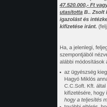
47.520.000,- Ft vag
utasította
B.. Zsolt 
igazolást és intézk
kifizetése iránt.
(fe
Ha, a jelenlegi, felje
szempontjából nézve 
alábbi módosítások 
az ügyészség kiegés
Hagyó Miklós annak
C.C.Soft. Kft. álta
kifizetésére, hogy
hogy a teljesítés 
további eltérés, ho