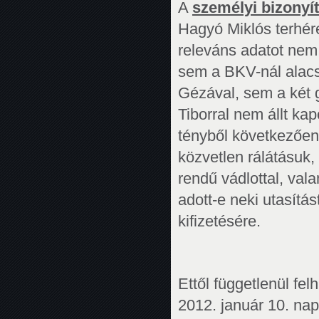
A
személyi bizonyí
Hagyó Miklós terhér
releváns adatot nem
sem a BKV-nál alacso
Gézával, sem a két 
Tiborral nem állt kap
tényből következően 
közvetlen rálátásuk
rendű vádlottal, val
adott-e neki utasítást
kifizetésére.
Ettől függetlenül fe
2012. január 10. nap