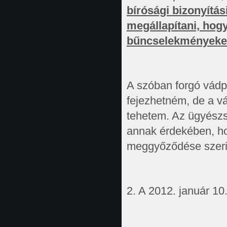
bírósági bizonyítás
megállapítani, hogy
bűncselekményeket
A szóban forgó vádp
fejezhetném, de a v
tehetem. Az ügyészs
annak érdekében, ho
meggyőződése szerint
2. A 2012. január 10.