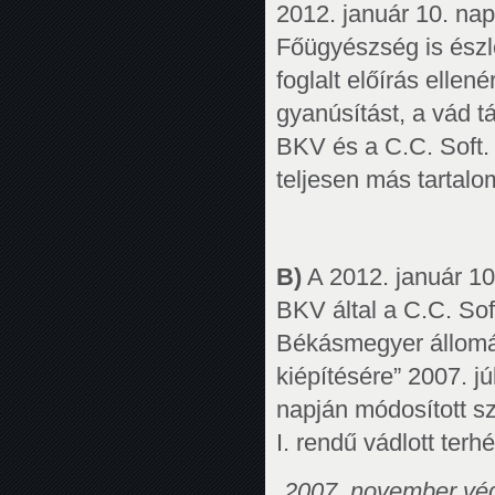
2012. január 10. n
Főügyészség is észle
foglalt előírás ellené
gyanúsítást, a vád tá
BKV és a C.C. Soft. 
teljesen más tartal
B)
A 2012. január 10.
BKV által a C.C. Sof
Békásmegyer állomás
kiépítésére” 2007. j
napján módosított s
I. rendű vádlott terhé
„2007. november vé