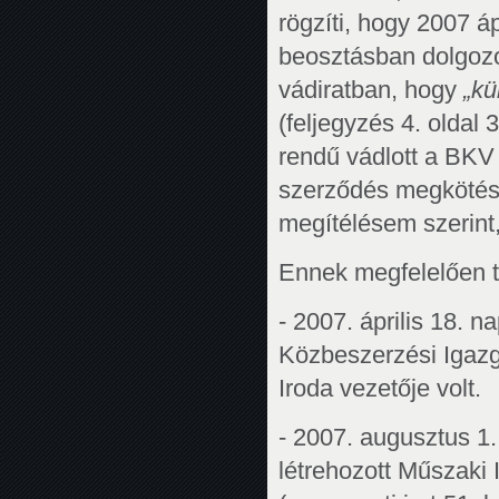
rögzíti, hogy 2007 á
beosztásban dolgozo
vádiratban, hogy
„kü
(feljegyzés 4. oldal
rendű vádlott a BKV é
szerződés megkötése
megítélésem szerint,
Ennek megfelelően te
- 2007. április 18. n
Közbeszerzési Igazg
Iroda vezetője volt.
- 2007. augusztus 1.
létrehozott Műszaki