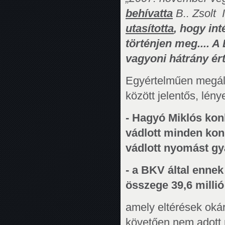
behívatta
B.. Zsolt 
utasította
, hogy int
történjen meg.... 
vagyoni hátrány ért
Egyértelműen megálla
között jelentős, lény
- Hagyó Miklós konk
vádlott minden kon
vádlott nyomást gy
- a BKV által enne
összege 39,6 millió
amely eltérések oká
követően nem adott