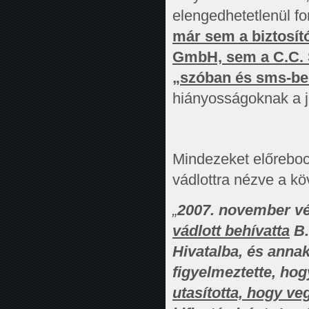
elengedhetetlenül fo
már sem a biztosít
GmbH, sem a C.C. So
„szóban és sms-ben
hiányosságoknak a j
Mindezeket előrebocs
vádlottra nézve a kö
„
2007. november v
vádlott behívatta
B.
Hivatalba, és annak
figyelmeztette, hog
utasította, hogy veg