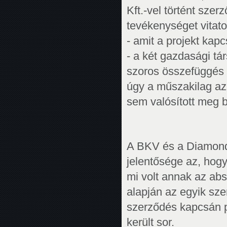
Kft.-vel történt sze
tevékenységet vita
- amit a projekt kap
- a két gazdasági tá
szoros összefüggés v
úgy a műszakilag azz
sem valósított meg 
A BKV és a Diamond 
jelentősége az, hogy
mi volt annak az ab
alapján az egyik sze
szerződés kapcsán 
került sor.