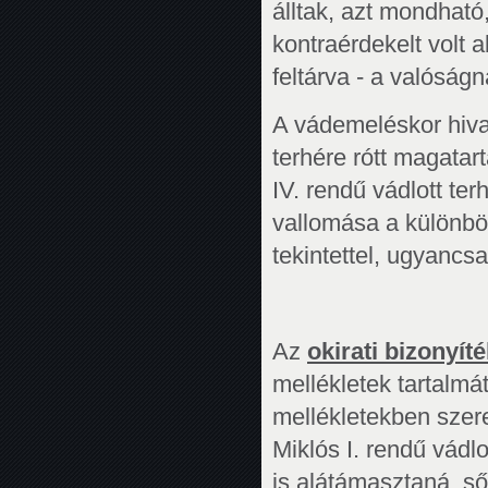
álltak, azt mondható
kontraérdekelt volt 
feltárva - a valóság
A vádemeléskor hivat
terhére rótt magatar
IV. rendű vádlott te
vallomása a különböz
tekintettel, ugyancs
Az
okirati bizonyít
mellékletek tartalm
mellékletekben szer
Miklós I. rendű vádl
is alátámasztaná, s