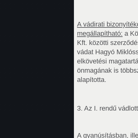
A vádirati bizonyít
megállapítható:
a Kö
Kft. közötti szerződ
vádat Hagyó Miklóssa
elkövetési magatartá
önmagának is többs
alapította.
3. Az I. rendű vádlot
A gyanúsításban, ill