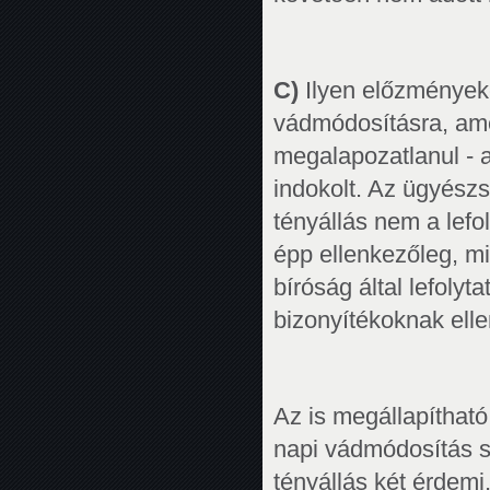
C)
Ilyen előzményeke
vádmódosításra, ame
megalapozatlanul - a
indokolt. Az ügyész
tényállás nem a lefo
épp ellenkezőleg, m
bíróság által lefolyt
bizonyítékoknak ell
Az is megállapíthat
napi vádmódosítás so
tényállás két érdem