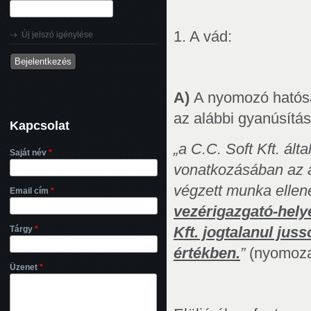
1. A vád:
Új jelszó igénylése
A)
A nyomozó hatósá
az alábbi gyanúsítás
Kapcsolat
„a C.C. Soft Kft. ált
Saját név
*
vonatkozásában az a
végzett munka ellen
Email cím
*
vezérigazgató-helyet
Tárgy
*
Kft. jogtalanul jus
értékben.
”
(nyomozat
Üzenet
*