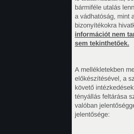
bármiféle utalás le
a vádhatóság, mint a
bizonyítékokra hivat
információt nem ta
sem tekinthetőek.
A mellékletekben me
előkészítésével, a s
követő intézkedések
tényállás feltárása s
valóban jelentőségg
jelentősége: