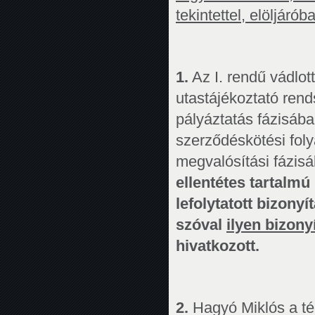
tekintettel, elöljáró
1.
Az I. rendű vádlott
utastájékoztató ren
pályáztatás fázisába
szerződéskötési fol
megvalósítási fázisá
ellentétes tartalmú
lefolytatott bizony
szóval
ilyen bizony
hivatkozott.
2.
Hagyó Miklós a té