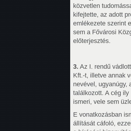
közvetlen tudomássa
kifejtette, az adott 
emlékezete szerint 
sem a Fővárosi Köz
előterjesztés.
3.
Az I. rendű vádlot
Kft.-t, illetve annak
nevével, ugyanúgy, a
találkozott. A cég i
ismeri, vele sem üzl
E vonatkozásban is
állítását cáfoló, ez