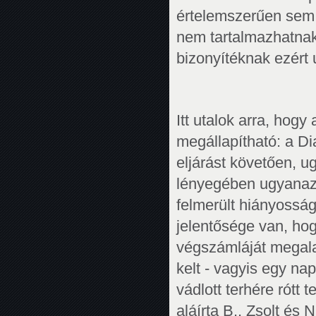
értelemszerűen sem H
nem tartalmazhatnak
bizonyítéknak ezért
Itt utalok arra, hogy
megállapítható: a D
eljárást követően, u
lényegében ugyanazo
felmerült hiányossá
jelentősége van, hog
végszámláját megala
kelt - vagyis egy nap
vádlott terhére rótt 
aláírta B.. Zsolt és