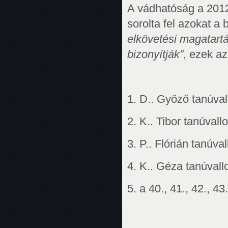
A vádhatóság a 2012.
sorolta fel azokat a
elkövetési magatartá
bizonyítják”
, ezek az
1. D.. Győző tanúva
2. K.. Tibor tanúval
3. P.. Flórián tanúva
4. K.. Géza tanúval
5. a 40., 41., 42., 4