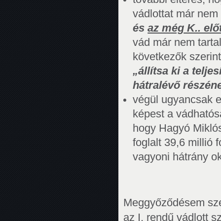
vádlottat már nem 
és
az még K.. elő
vád már nem tartal
következők szerint 
„állítsa ki a telje
hátralévő részéne
végül ugyancsak el
képest a vádhatósá
hogy Hagyó Miklós
foglalt 39,6 millió
vagyoni hátrány ok
Meggyőződésem szerin
az I. rendű vádlott 