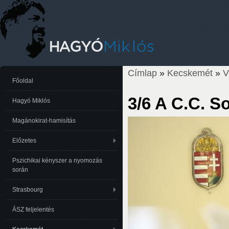
Címlap
»
Kecskemét
»
Jelenlegi hely
Főoldal
3/6 A C.C. S
Hagyó Miklós
Magánokirat-hamisítás
Előzetes
Pszichikai kényszer a nyomozás
során
Strasbourg
ÁSZ feljelentés