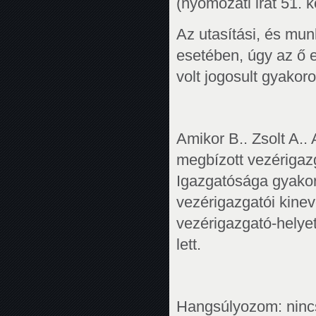
(nyomozati irat 51. 
Az utasítási, és mun
esetében, úgy az ő e
volt jogosult gyakoro
Amikor B.. Zsolt A..
megbízott vezérigaz
Igazgatósága gyakoro
vezérigazgatói kinev
vezérigazgató-helyet
lett.
Hangsúlyozom: nincs 