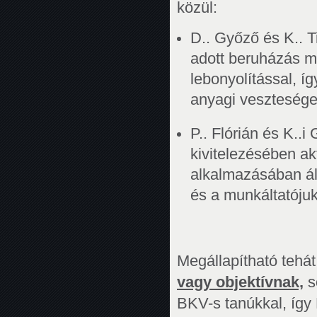
közül:
D.. Győző és K.. T
adott beruházás m
lebonyolítással, íg
anyagi vesztesége
P.. Flórián és K..
kivitelezésében ak
alkalmazásában áll
és a munkáltatójuk
Megállapítható tehá
vagy objektívnak,
s
BKV-s tanúkkal, így