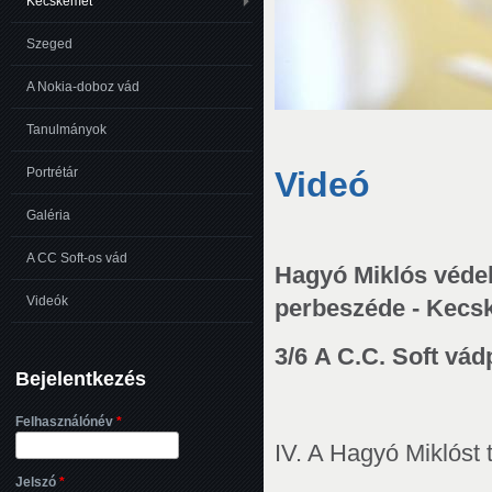
Kecskemét
Szeged
A Nokia-doboz vád
Tanulmányok
Videó
Portrétár
Galéria
A CC Soft-os vád
Hagyó Miklós véde
Videók
perbeszéde - Kecsk
3/6 A C.C. Soft vád
Bejelentkezés
Felhasználónév
*
IV. A Hagyó Miklóst 
Jelszó
*