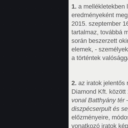
1.
a mellékletekben l
eredményeként megál
2015. szeptember 16. 
tartalmaz, továbbá 
során beszerzett oki
elemek, - személyek
a történtek valóságga
2.
az iratok jelentős
Diamond Kft. között 
vonal Batthyány tér 
diszpécserpult és se
előzményeire, módos
vonatkozó iratok ké