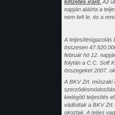
kifizetés iránt.
Az ut
napján aláírta a tel
nem telt le, és a re
A teljesítésigazolás
összesen 47.520.000
február hó 12. napján
folytán a C.C. Soft K
összegeket 2007. ok
A BKV Zrt. műszaki i
szerződésmódosításs
kielégítő teljesítés e
vádlottak a BKV Zrt.
okoztak. A teljes va