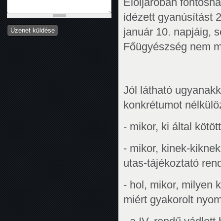
Elöljáróban fontosna
idézett gyanúsítást 
január 10. napjáig,
Főügyészség nem mó
Jól látható ugyanak
konkrétumot nélkülöz
- mikor, ki által kötö
- mikor, kinek-kikne
utas-tájékoztató ren
- hol, mikor, milye
miért gyakorolt nyomá