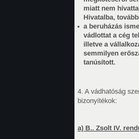
miatt nem hívatta
Hivatalba, továb
a beruházás ismer
vádlottat a cég t
illetve a vállalko
semmilyen erősza
tanúsított.
4. A vádhatóság szeri
bizonyítékok:
a) B.. Zsolt IV. re