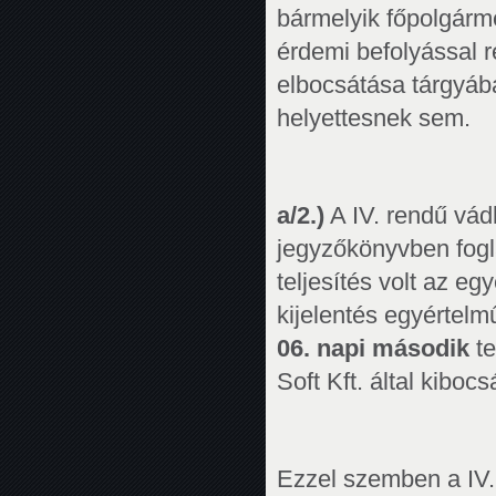
bármelyik főpolgárme
érdemi befolyással 
elbocsátása tárgyába
helyettesnek sem.
a/2.)
A IV. rendű vád
jegyzőkönyvben fogla
teljesítés volt az egy
kijelentés egyértelmű
06. napi második
t
Soft Kft. által kiboc
Ezzel szemben a IV.