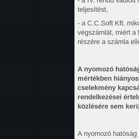
- a IV. rendű vádlott
teljesítést,
- a C.C.Soft Kft. mik
végszámlát, miért a f
részére a számla ell
A nyomozó hatóság á
mértékben hiányos
cselekmény kapcsán
rendelkezései érte
közlésére sem kerül
A nyomozó hatóság i