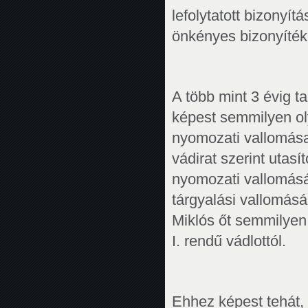
lefolytatott bizonyí
önkényes bizonyíték
A több mint 3 évig t
képest semmilyen oly
nyomozati vallomása
vádirat szerint utasí
nyomozati vallomását
tárgyalási vallomásá
Miklós őt semmilyen 
I. rendű vádlottól.
Ehhez képest tehát,