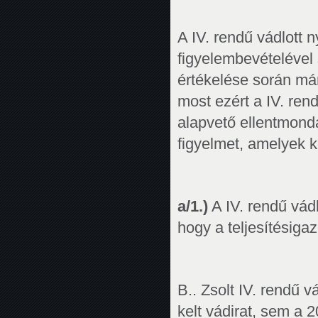
A IV. rendű vádlott 
figyelembevételével
értékelése során már
most ezért a IV. re
alapvető ellentmondá
figyelmet, amelyek 
a/1.)
A IV. rendű vádl
hogy a teljesítésigazo
B.. Zsolt IV. rendű 
kelt vádirat, sem a 