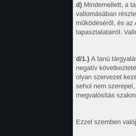
d)
Mindemellett, a ta
vallomásában részle
működéséről, és az 
tapasztalatairól. V
d/1.)
A tanú tárgyalá
negatív következteté
olyan szervezet kez
sehol nem szerepel
megvalósítás szakma
Ezzel szemben valój