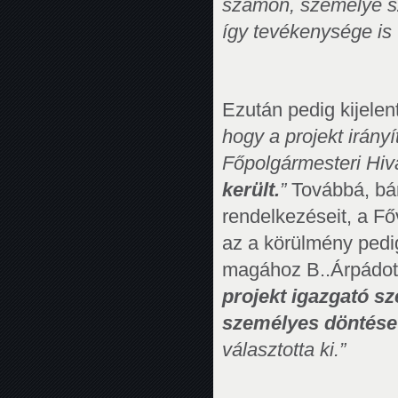
számon, személye sz
így tevékenysége is v
Ezután pedig kijelen
hogy a projekt irány
Főpolgármesteri Hiv
került.
”
Továbbá, bár
rendelkezéseit, a Fő
az a körülmény pedig
magához B..Árpádot
projekt igazgató s
személyes döntése 
választotta ki.”