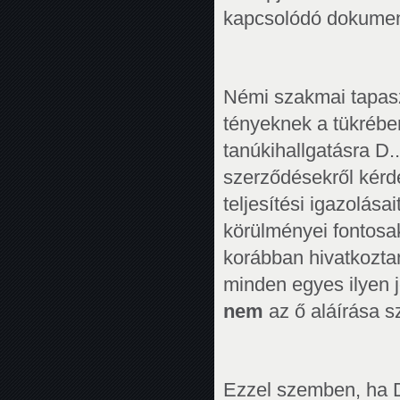
kapcsolódó dokument
Némi szakmai tapasz
tényeknek a tükrébe
tanúkihallgatásra D.
szerződésekről kérde
teljesítési igazolása
körülményei fontosa
korábban hivatkoztam
minden egyes ilyen 
nem
az ő aláírása s
Ezzel szemben, ha D.