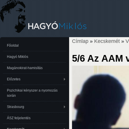
Címlap
»
Kecskemét
»
Jelenlegi hely
Főoldal
5/6 Az AAM 
Hagyó Miklós
Magánokirat-hamisítás
Előzetes
Pszichikai kényszer a nyomozás
során
Strasbourg
ÁSZ feljelentés