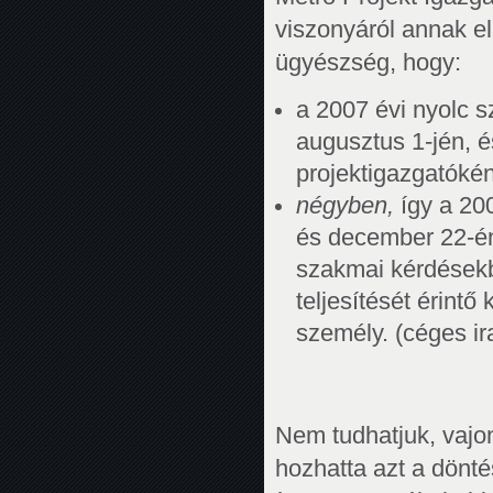
viszonyáról annak e
ügyészség, hogy:
a 2007 évi nyolc 
augusztus 1-jén, 
projektigazgatóként
négyben,
így a 200
és december 22-én
szakmai kérdésekb
teljesítését érint
személy. (céges ira
Nem tudhatjuk, vajo
hozhatta azt a dönté