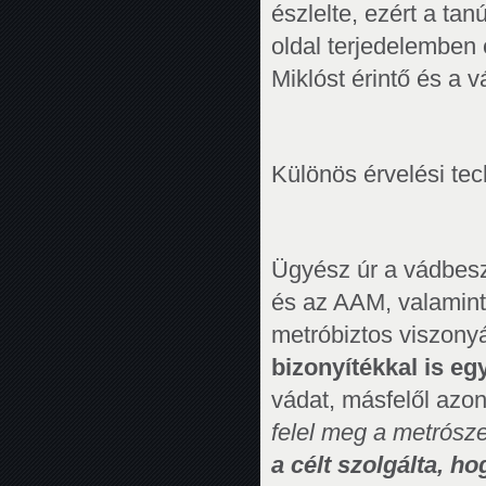
észlelte, ezért a tan
oldal terjedelemben
Miklóst érintő és a 
Különös érvelési tec
Ügyész úr a vádbesz
és az AAM, valamint
metróbiztos viszony
bizonyítékkal is e
vádat, másfelől azon
felel meg a metrósz
a célt szolgálta, 