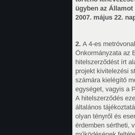
ügyben az Államot 
2007. május 22. nap
2.
A 4-es metróvonal
Önkormányzata az Eu
hitelszerződést írt al
projekt kivitelezési 
számára kielégítő mó
egységet, vagyis a P
A hitelszerződés ez
általános tájékoztat
olyan tényről és ese
érdemben sértheti, v
működésének feltét