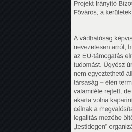
Projekt Irányító Biz
Főváros, a kerületek
A vádhatóság képvis
nevezetesen arról, h
az EU-támogatás eln
tudomást. Ügyész úr
nem egyeztethető áll
társaság – élén ter
valamiféle rejtett, d
akarta volna kaparin
célnak a megvalósít
legalitás mezébe ölt
„testidegen” organiz