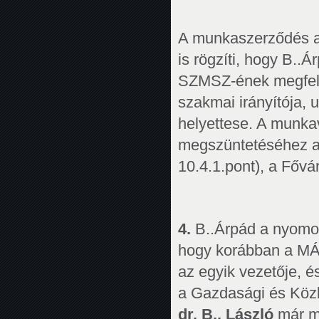
A munkaszerződés az 
is rögzíti, hogy B.
SZMSZ-ének megfelel
szakmai irányítója, 
helyettese. A munka
megszüntetéséhez a 
10.4.1.pont), a Főv
4.
B..Árpád a nyomoz
hogy korábban a MÁV
az egyik vezetője, é
a Gazdasági és Közl
dr. B.. László
már mi