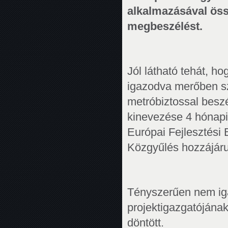
alkalmazásával öss
megbeszélést.
Jól látható tehát, h
igazodva merőben sza
metróbiztossal beszé
kinevezése 4 hónapig
Európai Fejlesztési 
Közgyűlés hozzájárul
Tényszerűen nem iga
projektigazgatójának
döntött.