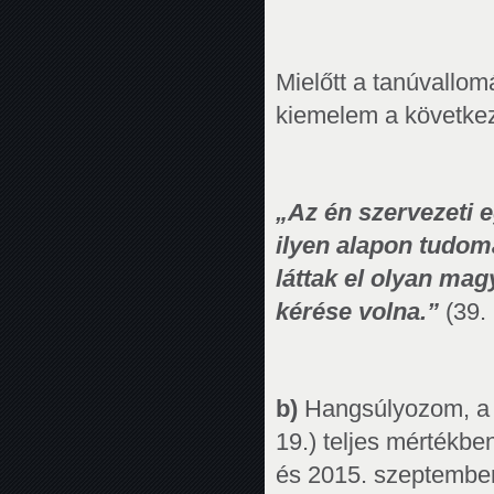
Mielőtt a tanúvallo
kiemelem a következő
„Az én szervezeti 
ilyen alapon tudom
láttak el olyan mag
kérése volna.”
(39. 
b)
Hangsúlyozom, a t
19.) teljes mértékbe
és 2015. szeptember 