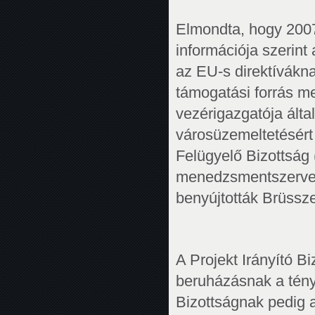
Elmondta, hogy 2007 é
információja szerint 
az EU-s direktívákna
támogatási forrás m
vezérigazgatója által
városüzemeltetésért 
Felügyelő Bizottság 
menedzsmentszerveze
benyújtották Brüssz
A Projekt Irányító 
beruházásnak a tényl
Bizottságnak pedig 