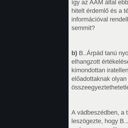
így az AAM által eb
hitelt érdemlő és a 
információval rende
semmit?
b)
B..Árpád tanú nyo
elhangzott értékelés
kimondottan iratellen
előadottaknak olyan 
összeegyeztethetetl
A vádbeszédben, a t
leszögezte, hogy B.