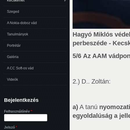
Kecskemét
Szeged
A Nokia-doboz vád
Hagyó Miklós véde
Tanulmányok
perbeszéde - Kecsk
Portrétár
5/6 Az AAM vádpont
Galéria
A CC Soft-os vád
Videók
2.) D.. Zoltán:
Bejelentkezés
a)
A tanú
nyomozati 
Felhasználónév
*
egyoldalúság a jel
Jelszó
*