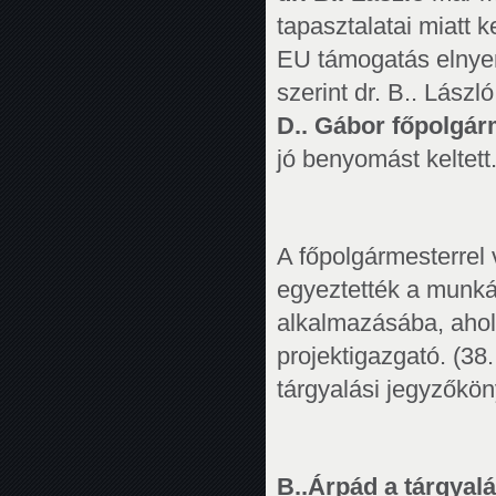
tapasztalatai miatt 
EU támogatás elnyeré
szerint dr. B.. Lás
D.. Gábor főpolgár
jó benyomást keltett
A főpolgármesterrel v
egyeztették a munká
alkalmazásába, ahol 
projektigazgató. (38.
tárgyalási jegyzőkön
B..Árpád a tárgyalá