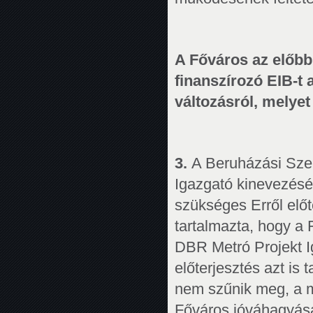
A Főváros az előbbi
finanszírozó EIB-t 
változásról, melyet
3.
A Beruházási Szer
Igazgató kinevezés
szükséges Erről előt
tartalmazta, hogy a
DBR Metró Projekt I
előterjesztés azt is
nem szűnik meg, a 
Főváros jóváhagyása