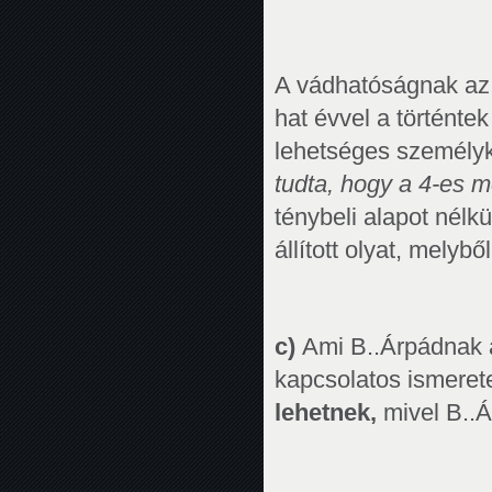
A vádhatóságnak az a
hat évvel a történtek
lehetséges személyk
tudta, hogy a 4-es m
ténybeli alapot nélk
állított olyat, melyb
c)
Ami B..Árpádnak 
kapcsolatos ismereteit
lehetnek,
mivel B..Á