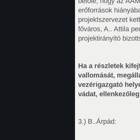
belőle, hogy az AAM á
erőforrások hiányába
projektszervezet kettő
főváros, A.. Attila p
projektirányító bizott
Ha a részletek kif
vallomását, megáll
vezérigazgató hely
vádat, ellenkezőleg 
3.) B..Árpád: