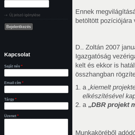
Ennek megvilágításá
Új jelszó igénylése
betöltött pozíciójár
D.. Zoltán 2007 jan
Kapcsolat
Igazgatóság vezérig
kelt és ekkor is h
Saját név
*
összhangban rögzítet
Email cím
*
a
„kiemelt projek
elkészítésével ka
Tárgy
*
a
„
DBR projekt m
Üzenet
*
Munkaköréből adódó 