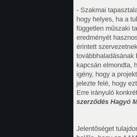
- Szakmai tapasztala
hogy helyes, ha a t
független műszaki t
eredményét hasznosít
érintett szervezetnek
továbbhaladásának b
kapcsán elmondta, h
igény, hogy a projekt 
jelezte felé, hogy e
Erre irányuló konkrét
szerződés Hagyó Mi
Jelentőséget tulajdo