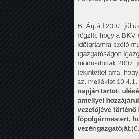
B..Árpád 2007. júli
rögzíti, hogy a BKV 
időtartamra szóló m
Igazgatóságon igazg
módosították 2007. 
tekintettel arra, ho
sz. melléklet 10.4.1.
napján tartott ülés
amellyel hozzájáru
vezetőjévé történő 
főpolgármestert, h
vezérigazgatóját.
(6