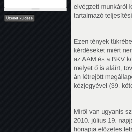
elvégzett munkáról k
tartalmazó teljesítés
Ezen tények tükrébe
kérdéseket miért ne
az AAM és a BKV közö
melyet ő is aláírt, t
án létrejött megállap
kézjegyével (39. köt
Miről van ugyanis s
2010. július 19. nap
hónapja előzetes let