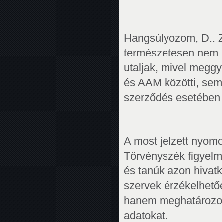
Hangsúlyozom, D.. Z
természetesen nem az
utaljak, mivel megg
és AAM közötti, sem 
szerződés esetében
A most jelzett nyomo
Törvényszék figyelmé
és tanúk azon hivat
szervek érzékelhető
hanem meghatározott,
adatokat.