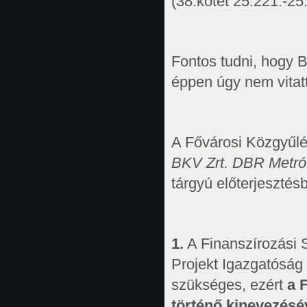
(38.kötet 25.221.-25.
Fontos tudni, hogy 
éppen úgy nem vitat
A Fővárosi Közgyűlés
BKV Zrt. DBR Metró 
tárgyú előterjesztés
1.
A Finanszírozási 
Projekt Igazgatóság
szükséges, ezért
a 
történő kinevezésév