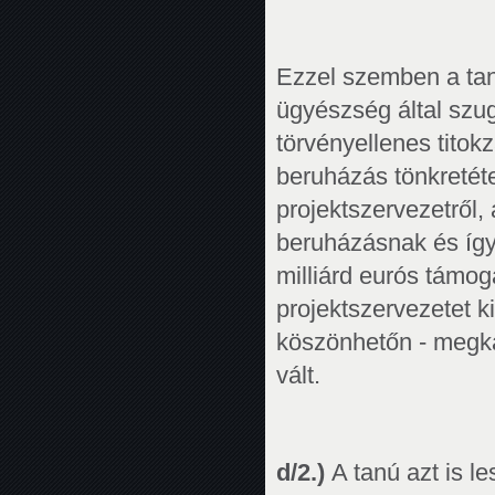
Ezzel szemben a tan
ügyészség által szu
törvényellenes titok
beruházás tönkretéte
projektszervezetről
beruházásnak és így
milliárd eurós támog
projektszervezetet 
köszönhetőn - megkap
vált.
d/2.)
A tanú azt is l