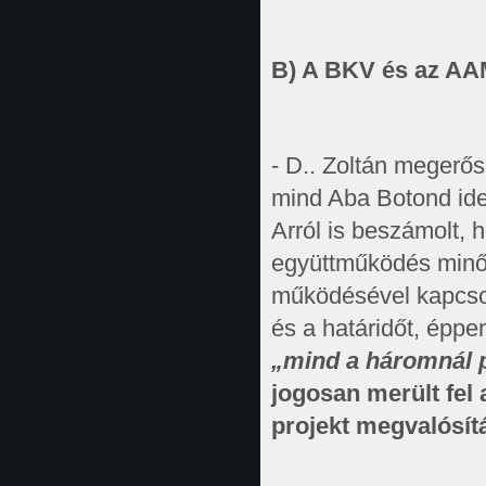
B) A BKV és az AAM
- D.. Zoltán megerős
mind Aba Botond idej
Arról is beszámolt, 
együttműködés minősé
működésével kapcsol
és a határidőt, éppe
„mind a háromnál 
jogosan merült fel 
projekt megvalósít