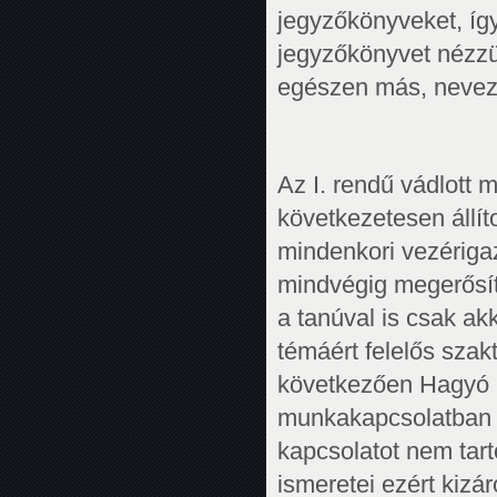
jegyzőkönyveket, így
jegyzőkönyvet nézzük
egészen más, nevez
Az I. rendű vádlott
következetesen állít
mindenkori vezérigaz
mindvégig megerősít
a tanúval is csak ak
témáért felelős szakt
következően Hagyó M
munkakapcsolatban s
kapcsolatot nem tar
ismeretei ezért kizá