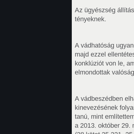
Az ügyészség állítá
tényeknek.
A vádhatóság ugyanis
majd ezzel ellentét
konklúziót von le, am
elmondottak valóság 
A vádbeszédben elhan
kinevezésének folyam
tanú, mint említette
a 2013. október 29.