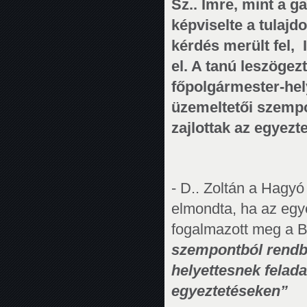
Sz.. Imre, mint a g
képviselte a tulajd
kérdés merült fel, 
el. A tanú leszögez
főpolgármester-hel
üzemeltetői szempo
zajlottak az egyezt
- D.. Zoltán a Hagyó
elmondta, ha az egye
fogalmazott meg a 
szempontból rendbe
helyettesnek felada
egyeztetéseken”