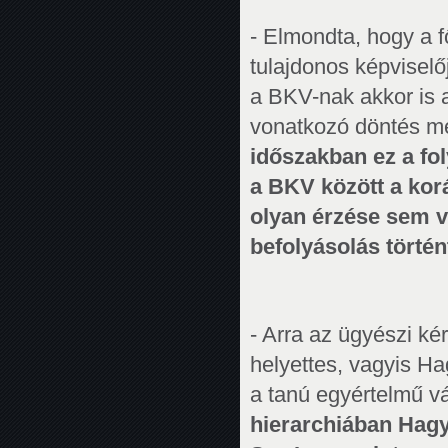
- Elmondta, hogy a f
tulajdonos képvisel
a BKV-nak akkor is a
vonatkozó döntés me
időszakban ez a fo
a BKV között a korá
olyan érzése sem v
befolyásolás történ
- Arra az ügyészi ké
helyettes, vagyis Ha
a tanú egyértelmű vá
hierarchiában Hagyó