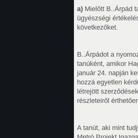
a)
Mielőtt B..Árpád t
ügyészségi értékelé
következőket.
B..Árpádot a nyomozá
tanúként, amikor Ha
január 24. napján ke
hozzá egyetlen kér
létrejött szerződése
részleteiről érthetőe
A tanút, aki mint tu
Metró Projekt Igazg