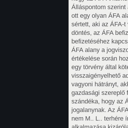
Álláspontom szerint
ott egy olyan ÁFA a
sértett, aki az ÁFA-
döntés, az ÁFA befiz
befizetéséhez kapcs
ÁFA alany a jogvisz
értékelése során ho
egy törvény által kö
visszaigényelhető a
vagyoni hátrányt, a
gazdasági szereplő f
szándéka, hogy az Á
jogalanynak. Az ÁFA
nem M.. L.. terhére 
alkalmazása kizáróla