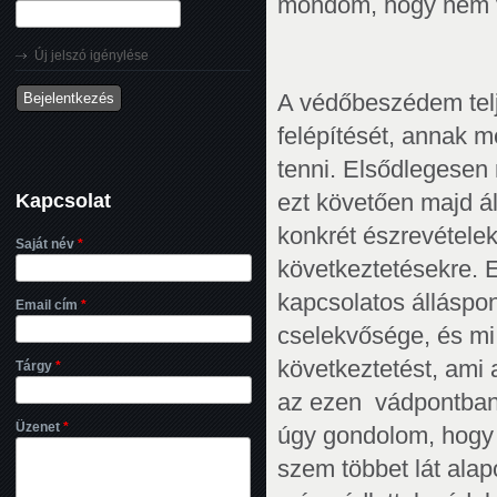
mondom, hogy nem v
Új jelszó igénylése
A védőbeszédem telj
felépítését, annak m
tenni. Elsődlegesen n
Kapcsolat
ezt követően majd ál
konkrét észrevételek
Saját név
*
következtetésekre. 
kapcsolatos álláspon
Email cím
*
cselekvősége, és mi 
következtetést, ami
Tárgy
*
az ezen vádpontban 
Üzenet
*
úgy gondolom, hogy l
szem többet lát alap