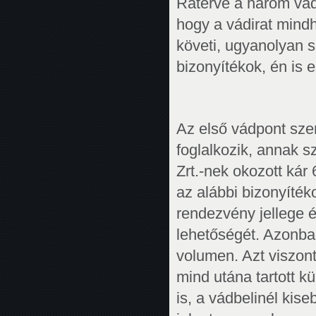
Rátérve a három vádp
hogy a vádirat mindh
követi, ugyanolyan 
bizonyítékok, én is 
Az első vádpont sze
foglalkozik, annak sz
Zrt.-nek okozott ká
az alábbi bizonyítéko
rendezvény jellege 
lehetőségét. Azonba
volumen. Azt viszon
mind utána tartott 
is, a vádbelinél kis