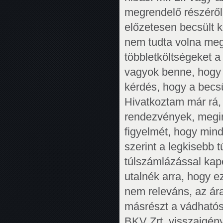
megrendelő részéről.
előzetesen becsült k
nem tudta volna megv
többletköltségeket a
vagyok benne, hogy 
kérdés, hogy a becs
Hivatkoztam már rá,
rendezvények, megint
figyelmét, hogy min
szerint a legkisebb 
túlszámlázással kapc
utalnék arra, hogy e
nem releváns, az ár
másrészt a vádhatós
BKV Zrt. visszaigény