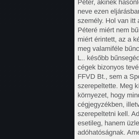
Péter, akinek hasonl
neve ezen eljárásba
személy. Hol van itt
Péteré miért nem bű
miért érintett, az a 
meg valamiféle bűncs
L.. később bűnsegéd
cégek bizonyos tevé
FFVD Bt., sem a Spo
szerepeltette. Meg 
környezet, hogy min
cégjegyzékben, ille
szerepeltetni kell. 
esetileg, hanem üzle
adóhatóságnak. Amen