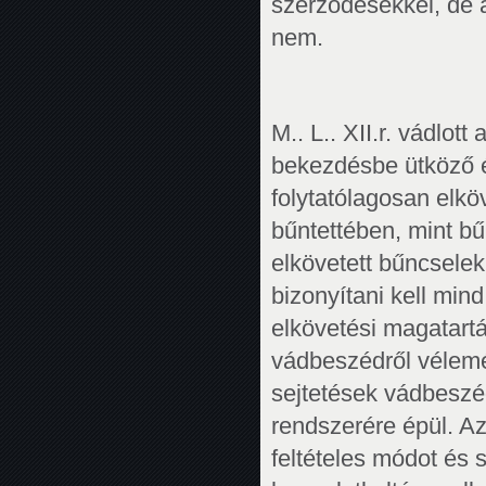
szerződésekkel, de a
nem.
M.. L.. XII.r. vádlott
bekezdésbe ütköző é
folytatólagosan elkö
bűntettében, mint 
elkövetett bűncsel
bizonyítani kell min
elkövetési magatart
vádbeszédről vélemé
sejtetések vádbeszé
rendszerére épül. A
feltételes módot és 