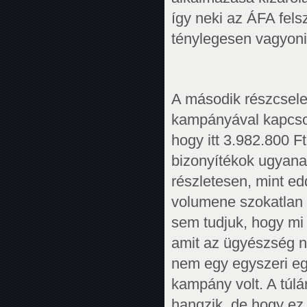
így neki az ÁFA fels
ténylegesen vagyoni 
A második részcsel
kampányával kapcsola
hogy itt 3.982.800 Ft
bizonyítékok ugyanaz
részletesen, mint ed
volumene szokatlan 
sem tudjuk, hogy mi 
amit az ügyészség n
nem egy egyszeri eg
kampány volt. A túl
hangzik, de hogy ez 