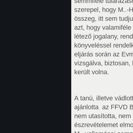
semmiféle túlárazásra
szerepel, hogy M..-H.
összeg, itt sem tudj
azt, hogy valamifél
létező jogalany, ren
könyveléssel rendelk
eljárás során az Evm
vizsgálva, biztosan
került volna.
A tanú, illetve vádlo
ajánlotta az FFVD Bt
nem utasította, nem 
észrevételemet elmon