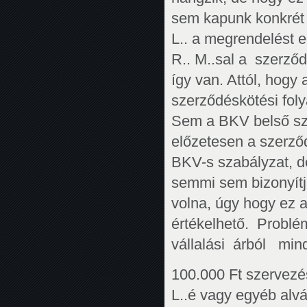
sem kapunk konkrét v
L.. a megrendelést e
R.. M..sal a szerző
így van. Attól, hogy
szerződéskötési folya
Sem a BKV belső sza
előzetesen a szerződ
BKV-s szabályzat, de
semmi sem bizonyítja
volna, úgy hogy ez 
értékelhető. Probl
vállalási árból mi
100.000 Ft szervezési
L..é vagy egyéb alvá