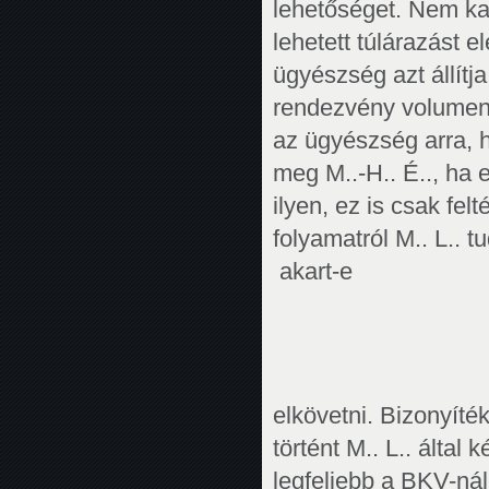
lehetőséget. Nem ka
lehetett túlárazást e
ügyészség azt állítj
rendezvény volumené
az ügyészség arra, h
meg M..-H.. É.., ha e
ilyen, ez is csak felt
folyamatról M.. L.. 
akart-e
elkövetni. Bizonyíté
történt M.. L.. álta
legfeljebb a BKV-nál