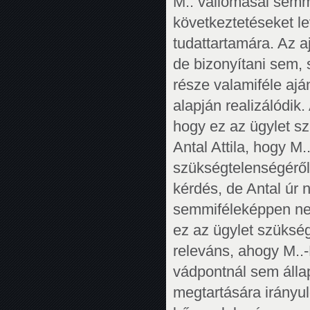
M.. vallomásai semmi
következtetéseket l
tudattartamára. Az aj
de bizonyítani sem,
része valamiféle aján
alapján realizálódik.
hogy ez az ügylet sz
Antal Attila, hogy M
szükségtelenségéről
kérdés, de Antal úr 
semmiféleképpen ne
ez az ügylet szükségt
releváns, ahogy M..
vádpontnál sem álla
megtartására irányul