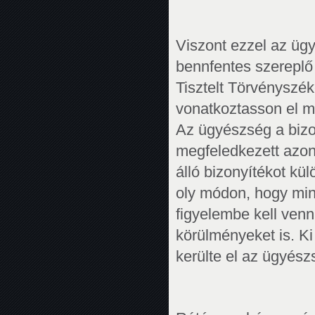
Viszont ezzel az ügy
bennfentes szereplő 
Tisztelt Törvényszék
vonatkoztasson el m
Az ügyészség a bizo
megfeledkezett azon 
álló bizonyítékot kü
oly módon, hogy mind
figyelembe kell venn
körülményeket is. Ki
kerülte el az ügyész