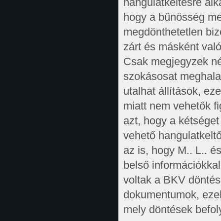
hangulatkeltésre alk
hogy a bűnösség meg
megdönthetetlen bizon
zárt és másként való
Csak megjegyzek néh
szokásosat meghalad
utalhat állítások, e
miatt nem vehetők f
azt, hogy a kétsége
vehető hangulatkeltő
az is, hogy M.. L.. é
belső információkka
voltak a BKV döntés
dokumentumok, ezek
mely döntések befoly