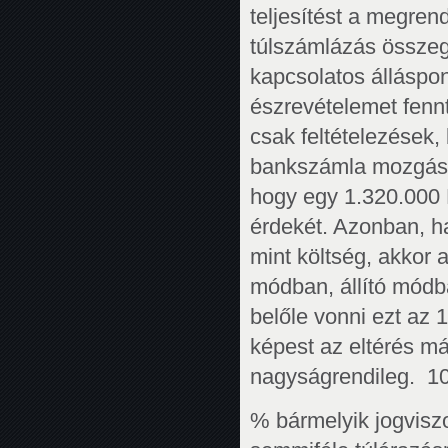
teljesítést a megrend
túlszámlázás összege
kapcsolatos álláspo
észrevételemet fennt
csak feltételezések, 
bankszámla mozgása,
hogy egy 1.320.000 F
érdekét. Azonban, ha
mint költség, akkor 
módban, állító módba
belőle vonni ezt az 1
képest az eltérés m
nagyságrendileg. 1
% bármelyik jogvisz