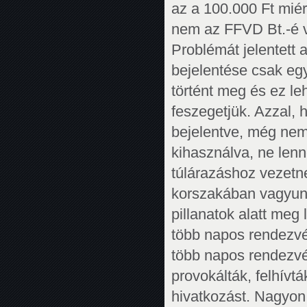
az a 100.000 Ft miér
nem az FFVD Bt.-é vo
Problémát jelentett 
bejelentése csak eg
történt meg és ez leh
feszegetjük. Azzal,
bejelentve, még nem 
kihasználva, ne len
túlárazáshoz vezetne
korszakában vagyunk
pillanatok alatt meg
több napos rendezvé
több napos rendezvé
provokálták, felhívtá
hivatkozást. Nagyon