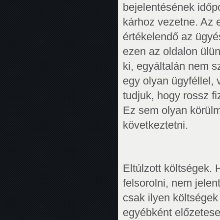
bejelentésének időpo
kárhoz vezetne. Az 
értékelendő az ügyés
ezen az oldalon ülün
ki, egyáltalán nem s
egy olyan ügyféllel,
tudjuk, hogy rossz f
Ez sem olyan körülm
következtetni.
Eltúlzott költségek
felsorolni, nem jelen
csak ilyen költségek 
egyébként előzetesen