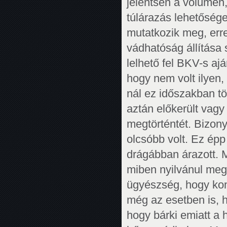
jelentsen a volumen,
túlárazás lehetősége
mutatkozik meg, err
vádhatóság állítása
lelhető fel BKV-s ajá
hogy nem volt ilyen,
nál ez időszakban tö
aztán előkerült vagy
megtörténtét. Bizony
olcsóbb volt. Ez épp 
drágábban árazott. M.
miben nyilvánul meg,
ügyészség, hogy konk
még az esetben is, h
hogy bárki emiatt a 