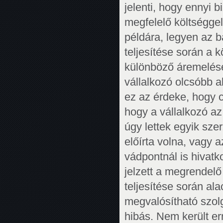
jelenti, hogy ennyi b
megfelelő költséggel
példára, legyen az b
teljesítése során a 
különböző áremelése
vállalkozó olcsóbb a
ez az érdeke, hogy c
hogy a vállalkozó a
úgy lettek egyik sz
előírta volna, vagy 
vádpontnál is hivatk
jelzett a megrendelő
teljesítése során al
megvalósítható szolgá
hibás. Nem került er