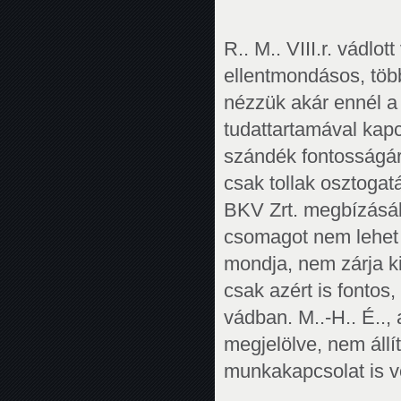
R.. M.. VIII.r. vádlo
ellentmondásos, több
nézzük akár ennél a 
tudattartamával kapc
szándék fontosságára
csak tollak osztogat
BKV Zrt. megbízásáb
csomagot nem lehet ö
mondja, nem zárja k
csak azért is fontos
vádban. M..-H.. É.., 
megjelölve, nem állí
munkakapcsolat is vo