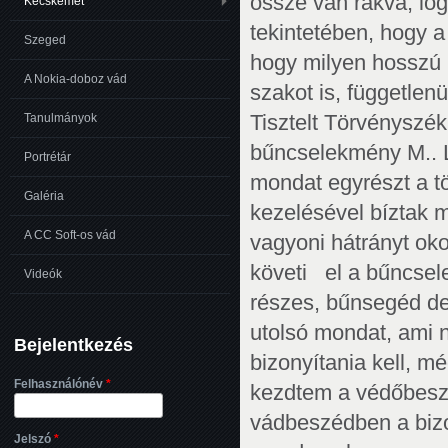
össze van rakva, log
Kecskemét
tekintetében, hogy a
Szeged
hogy milyen hosszú i
A Nokia-doboz vád
szakot is, függetlenü
Tisztelt Törvényszék
Tanulmányok
bűncselekmény M.. L
Portrétár
mondat egyrészt a tö
Galéria
kezelésével bíztak 
A CC Soft-os vád
vagyoni hátrányt 
követi el a bűncsel
Videók
részes, bűnsegéd defi
utolsó mondat, ami 
Bejelentkezés
bizonyítania kell, m
Felhasználónév
*
kezdtem a védőbeszé
vádbeszédben a bizo
Jelszó
*