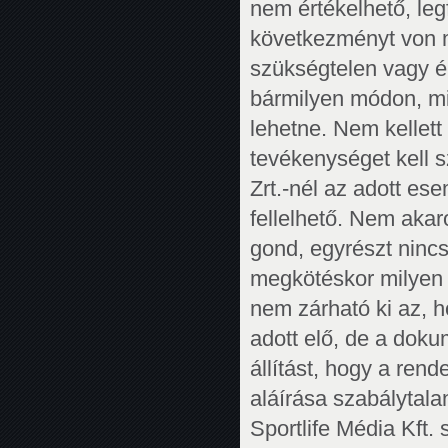
nem értékelhető, leg
következményt von m
szükségtelen vagy é
bármilyen módon, m
lehetne. Nem kellett 
tevékenységet kell 
Zrt.-nél az adott e
fellelhető. Nem aka
gond, egyrészt ninc
megkötéskor milyen 
nem zárható ki az, h
adott elő, de a dok
állítást, hogy a ren
aláírása szabálytala
Sportlife Média Kft.