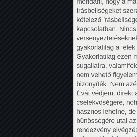
mondani, hogy a mag
írásbeliségeket sze
kötelező írásbeliség
kapcsolatban. Nincs 
versenyeztetésekne
gyakorlatilag a felek
Gyakorlatilag ezen 
sugallatra, valamifé
nem vehető figyelem
bizonyíték. Nem azér
Évát védjem, direkt
cselekvőségére, noha
hasznos lehetne, de
bűnösségére utal az,
rendezvény elvégzés