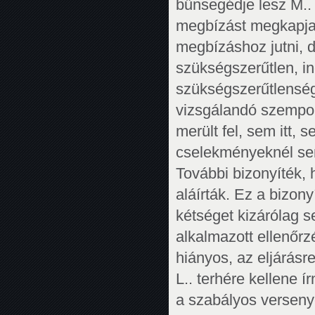
bűnsegédje lesz M.. 
megbízást megkapja, 
megbízáshoz jutni, 
szükségszerűtlen, in
szükségszerűtlenség,
vizsgálandó szempon
merült fel, sem itt,
cselekményeknél sem
További bizonyíték,
aláírták. Ez a bizony
kétséget kizárólag 
alkalmazott ellenőrz
hiányos, az eljárásr
L.. terhére kellene í
a szabályos versenye