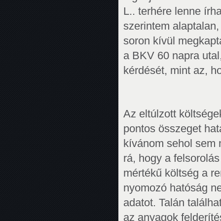
L.. terhére lenne ír
szerintem alaptalan
soron kívül megkapta
a BKV 60 napra utal,
kérdését, mint az, h
Az eltúlzott költség
pontos összeget hatá
kívánom sehol sem me
rá, hogy a felsorolás
mértékű költség a re
nyomozó hatóság nem 
adatot. Talán találha
az anyagok felderít