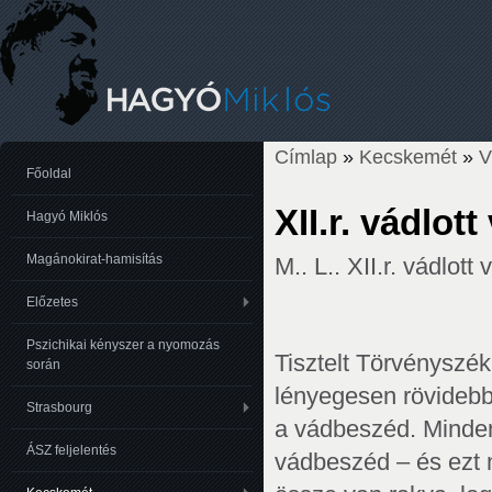
Címlap
»
Kecskemét
»
Jelenlegi hely
Főoldal
XII.r. vádlo
Hagyó Miklós
Magánokirat-hamisítás
M.. L.. XII.r. vádlott 
Előzetes
Pszichikai kényszer a nyomozás
Tisztelt Törvényszék!
során
lényegesen rövidebb
Strasbourg
a vádbeszéd. Minden
ÁSZ feljelentés
vádbeszéd – és ezt 