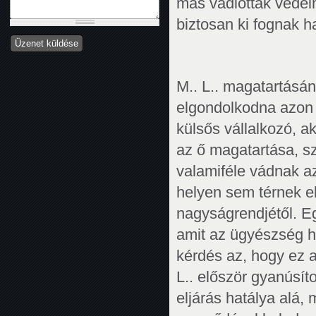
más vádlottak védel
biztosan ki fognak h
M.. L.. magatartásá
elgondolkodna azon a
külsős vállalkozó, aki 
az ő magatartása, sz
valamiféle vádnak a
helyen sem térnek e
nagyságrendjétől. E
amit az ügyészség han
kérdés az, hogy ez 
L.. először gyanúsít
eljárás hatálya alá,