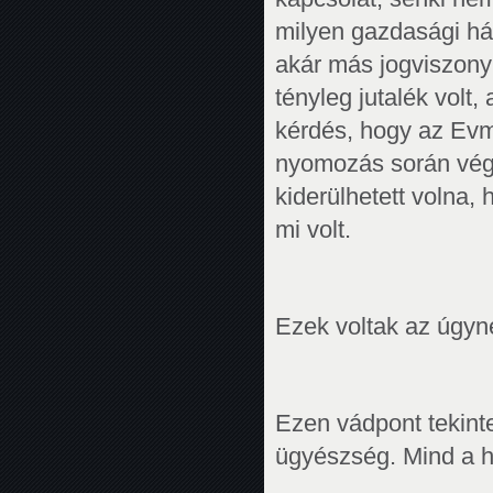
milyen gazdasági hát
akár más jogviszonyb
tényleg jutalék volt,
kérdés, hogy az Evm
nyomozás során végi
kiderülhetett volna,
mi volt.
Ezek voltak az úgyne
Ezen vádpont tekinte
ügyészség. Mind a h