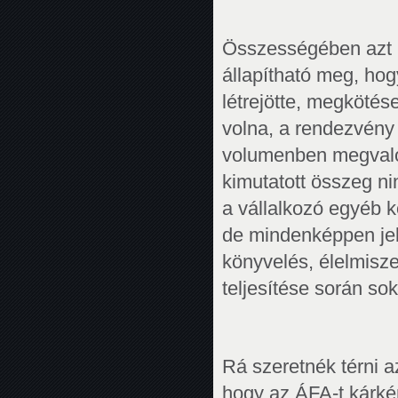
Összességében azt 
állapítható meg, ho
létrejötte, megköté
volna, a rendezvény 
volumenben megvalósí
kimutatott összeg ni
a vállalkozó egyéb k
de mindenképpen jel
könyvelés, élelmisze
teljesítése során sok
Rá szeretnék térni 
hogy az ÁFA-t kárként