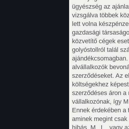
ügyészség az ajánlat
vizsgálva többek köz
lett volna készpénzes
gazdasági társaság
közvetítő cégek eset
golyóstollról talál 
ajándékcsomagban. M.
alvállalkozók bevon
szerződéseket. Az el
költségekhez képest 
szerződéses áron a 
vállalkozónak, így M.
Ennek érdekében a te
aminek megint csak 
hibás. M.. L.. vagy a