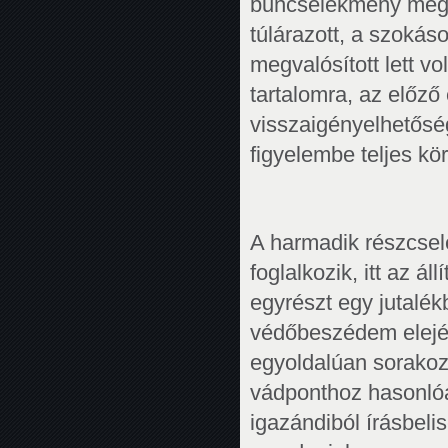
bűncselekmény megva
túlárazott, a szoká
megvalósított lett vo
tartalomra, az előz
visszaigényelhetősé
figyelembe teljes kö
A harmadik részcse
foglalkozik, itt az á
egyrészt egy jutalék
védőbeszédem elején
egyoldalúan sorakozta
vádponthoz hasonlóa
igazándiból írásbel