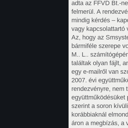
adta az FFVD Bt.-nek
felmerül. A rendezv
mindig kérdés – kapc
vagy kapcsolattartó v
Az, hogy az Smsystem
bármiféle szerepe v
M.. L.. számítógépén
találtak olyan fájlt, 
egy e-mailről van sz
2007. évi együttműk
rendezvényre, nem t
együttműködésüket pr
szerint a soron kívül
korábbiaknál elmondo
áron a megbízás, a 