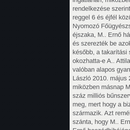
rendelkezése szerint
reggel 6 és éjfél köz
Nyomozó Főügyészsé
éjszaka, M.. Ernő há
és szerezték be azok
később, a takarítási
okozhatta-e A.. Attil
valóban alapos gyanú
László 2010. május 
miközben másnap M..
száz milliós bűnsze
meg, mert hogy a bi
származik. Azt remé
szánta, hogy M.. Ern