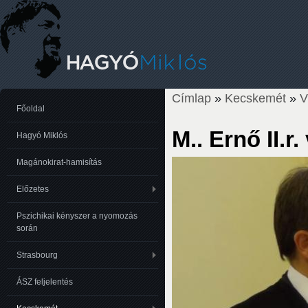
Címlap
»
Kecskemét
»
Jelenlegi hely
Főoldal
M.. Ernő II.
Hagyó Miklós
Magánokirat-hamisítás
Előzetes
Pszichikai kényszer a nyomozás
során
Strasbourg
ÁSZ feljelentés