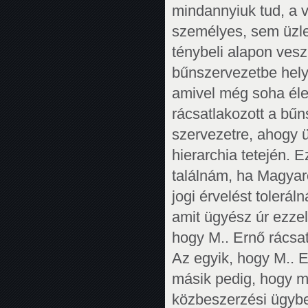
mindannyiuk tud, a v
személyes, sem üzle
ténybeli alapon vesz
bűnszervezetbe helye
amivel még soha éle
rácsatlakozott a bű
szervezetre, ahogy 
hierarchia tetején.
találnám, ha Magyar
jogi érvelést tolerá
amit ügyész úr ezzel
hogy M.. Ernő rácsat
Az egyik, hogy M.. E
másik pedig, hogy m
közbeszerzési ügybe