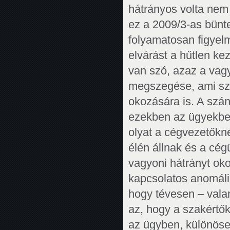
hátrányos volta nem
ez a 2009/3-as bünt
folyamatosan figyel
elvárást a hűtlen ke
van szó, azaz a vag
megszegése, ami szá
okozására is. A szá
ezekben az ügyekben
olyat a cégvezetőkné
élén állnak és a cég
vagyoni hátrányt ok
kapcsolatos anomáli
hogy tévesen – valam
az, hogy a szakértők
az ügyben, különösen