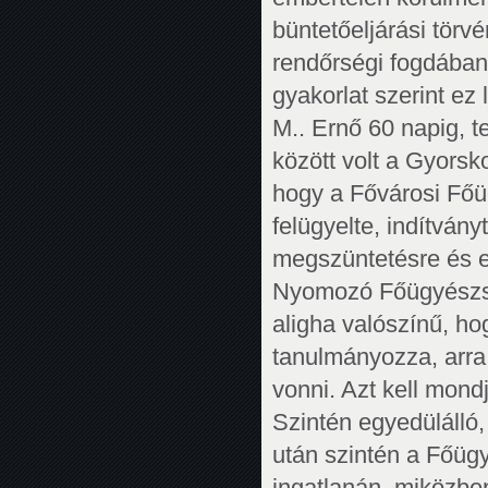
büntetőeljárási törvé
rendőrségi fogdában 
gyakorlat szerint ez 
M.. Ernő 60 napig, t
között volt a Gyorsk
hogy a Fővárosi Főü
felügyelte, indítvány
megszüntetésre és eg
Nyomozó Főügyészség
aligha valószínű, ho
tanulmányozza, arra a
vonni. Azt kell mon
Szintén egyedülálló
után szintén a Főüg
ingatlanán, miközben