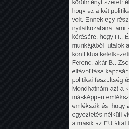
körülményt szeretnék
hogy ez a két politik
volt. Ennek egy rész
nyilatkozataira, ami
kérésére, hogy H.. É
munkájából, utalok 
konfliktus keletkezett
Ferenc, akár B.. Zso
eltávolítása kapcsán,
politikai feszültség é
Mondhatnám azt a két
másképpen emlékszi
emlékszik és, hogy a
egyeztetés nélküli v
a másik az EU által 