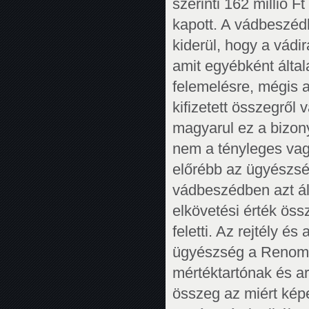
szerinti 162 millió 
kapott. A vádbeszédb
kiderül, hogy a vádir
amit egyébként által
felemelésre, mégis 
kifizetett összegről
magyarul ez a bizony
nem a tényleges vag
előrébb az ügyészség
vádbeszédben azt áll
elkövetési érték össz
feletti. Az rejtély 
ügyészség a Renomé 
mértéktartónak és ar
összeg az miért képe