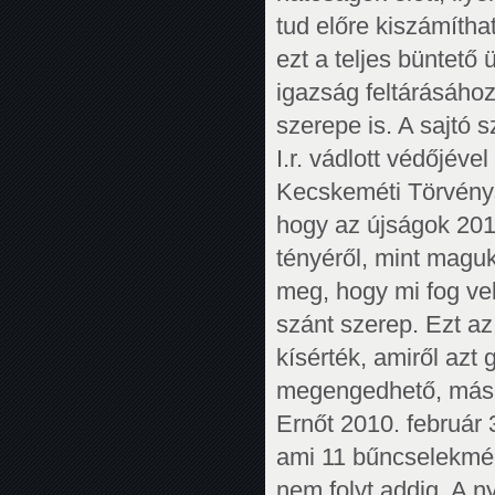
tud előre kiszámíth
ezt a teljes büntető
igazság feltárásához
szerepe is. A sajtó s
I.r. vádlott védőjéve
Kecskeméti Törvénys
hogy az újságok 201
tényéről, mint maguk
meg, hogy mi fog vel
szánt szerep. Ezt a
kísérték, amiről az
megengedhető, másré
Ernőt 2010. február
ami 11 bűncselekmé
nem folyt addig. A