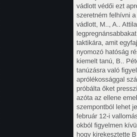
vádlott védői ezt ap
szeretném felhívni 
vádlott, M.., A.. Att
legpregnánsabbakat 
taktikára, amit egyfa
nyomozó hatóság rés
kiemelt tanú, B.. Pé
tanúzásra való figye
aprólékossággal szá
próbálta őket presszi
azóta az ellene emel
szempontból lehet je
február 12-i vallomá
okból figyelmen kívü
hogy kirekesztette B