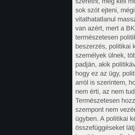
szeretni, meg kell 
sok szót ejteni, mé
vitathatatlanul massz
van azért, mert a BK
természetesen politi
beszerzés, politika
személyek ülnek, tö
padján, akik politiká
hogy ez az ügy, polit
arról is szerintem, 
nem érti, az nem tu
Természetesen hozzá
szempont nem vezére
ügyben. A politikai ké
összefüggéseket látj