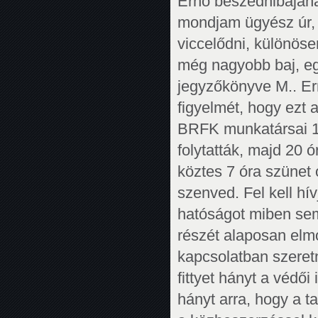
Ernő beszédhibájának
mondjam ügyész úr, 
viccelődni, különös
még nagyobb baj, egy
jegyzőkönyve M.. Er
figyelmét, hogy ezt 
BRFK munkatársai 13
folytatták, majd 20 
köztes 7 óra szünet 
szenved. Fel kell hí
hatóságot miben sem
részét alaposan elmo
kapcsolatban szeret
fittyet hányt a védői 
hányt arra, hogy a t