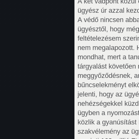
A két vádpont közül 
ügyész úr azzal kez
A védő nincsen abba
ügyésztől, hogy még
feltételezésem szeri
nem megalapozott. H
mondhat, mert a tan
tárgyalást követően
meggyőződésnek, ami 
bűncselekményt elkö
jelenti, hogy az ügy
nehézségekkel küzd 
ügyben a nyomozást,
közlik a gyanúsítást
szakvélemény az ügy