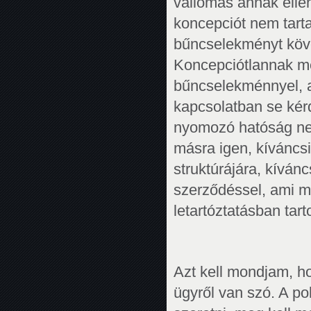
vallomás annak elle
koncepciót nem tarta
bűncselekményt köv
Koncepciótlannak me
bűncselekménnyel, a
kapcsolatban se kérd
nyomozó hatóság nem
másra igen, kíváncsi
struktúrájára, kíván
szerződéssel, ami m
letartóztatásban tar
Azt kell mondjam, 
ügyről van szó. A po