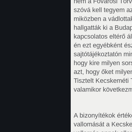
nem a Fővárosi Törvén
szóvá kell tegyem azt
miközben a vádlottak
hallgatták ki a Bud
kapcsolatos eltérő á
én ezt egyébként és
sajtótájékoztatón mi
hogy kire milyen sor
azt, hogy őket milye
Tisztelt Kecskemét
valamikor következm
A bizonyítékok érté
vallomását a Kecske