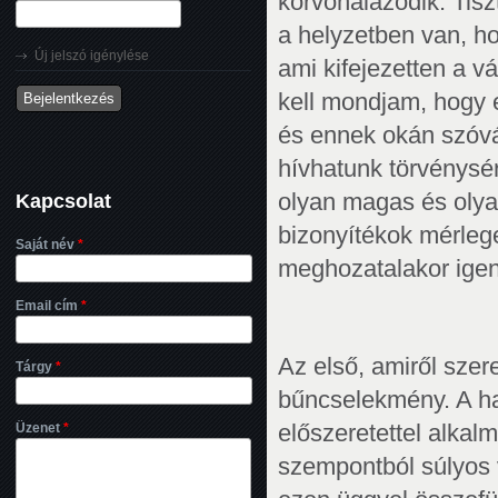
körvonalazódik. Tisz
a helyzetben van, ho
Új jelszó igénylése
ami kifejezetten a v
kell mondjam, hogy 
és ennek okán szóvá
hívhatunk törvénysé
Kapcsolat
olyan magas és olya
bizonyítékok mérleg
Saját név
*
meghozatalakor igen 
Email cím
*
Az első, amiről szer
Tárgy
*
bűncselekmény. A ha
Üzenet
*
előszeretettel alkal
szempontból súlyos 