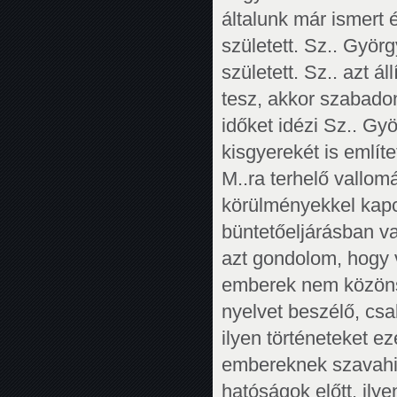
általunk már ismert 
született. Sz.. Györ
született. Sz.. azt á
tesz, akkor szabado
időket idézi Sz.. Gy
kisgyerekét is említ
M..ra terhelő vallomá
körülményekkel kap
büntetőeljárásban v
azt gondolom, hogy v
emberek nem közöns
nyelvet beszélő, csa
ilyen történeteket 
embereknek szavahi
hatóságok előtt, il