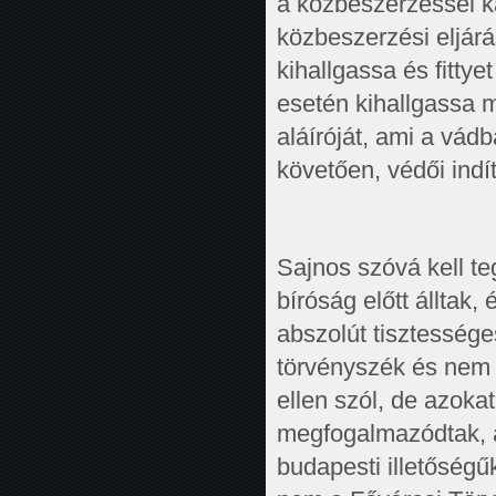
a közbeszerzéssel k
közbeszerzési eljár
kihallgassa és fittye
esetén kihallgassa 
aláíróját, ami a vád
követően, védői indít
Sajnos szóvá kell te
bíróság előtt álltak
abszolút tisztessége
törvényszék és nem 
ellen szól, de azoka
megfogalmazódtak, a
budapesti illetőségű