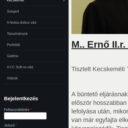
Kecskemét
Szeged
A Nokia-doboz vád
Tanulmányok
M.. Ernő II.r
Portrétár
Galéria
A CC Soft-os vád
Tisztelt Kecskeméti
Videók
A büntető eljárásnak
Bejelentkezés
először hosszabban f
Felhasználónév
*
lefolyása után, miko
van már egyfajta el
Jelszó
*