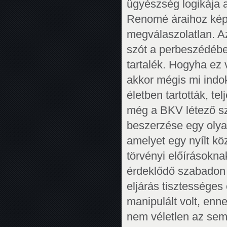
ügyészség logikája 
Renomé áraihoz képe
megválaszolatlan. Az
szót a perbeszédébe
tartalék. Hogyha ez
akkor mégis mi indok
életben tartották, te
még a BKV létező sze
beszerzése egy olyan
amelyet egy nyílt kö
törvényi előírásokn
érdeklődő szabadon b
eljárás tisztességes 
manipulált volt, enn
nem véletlen az sem,