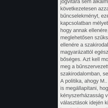
jogvitára sem alkal
következetesen azzal
bűncselekményt, ezé
kapcsolatban mélye
hogy annak ellenére
meglehetősen szűksz
ellenére a szakiroda
magyarázattól egésze
bőséges. Azt kell m
meg a bűnszervezett
szakirodalomban, se
A politika, ahogy M.
is megállapítani, h
kényszerházasság vo
választások idején 