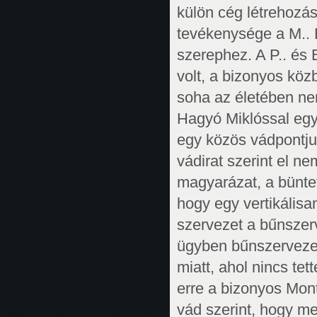
külön cég létrehozásá
tevékenysége a M.. E
szerephez. A P.. és
volt, a bizonyos köz
soha az életében nem
Hagyó Miklóssal egy
egy közös vádpontju
vádirat szerint el n
magyarázat, a bünte
hogy egy vertikálisa
szervezet a bűnszerv
ügyben bűnszervezet
miatt, ahol nincs te
erre a bizonyos Mon
vád szerint, hogy m