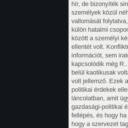
hír, de bizonyíték si
személyek közül néhá
vallomását folytatva
külön hatalmi csopo
között a személyi ké
ellentét volt. Konflik
információt, sem ir
kapcsolódik még R..
belül kaotikusak volt
volt jellemző. Ezek 
politikai érdekek ell
láncolatban, amit üg
gazdasági-politikai
fellépés, és hogy ha
hogy a szervezet ta