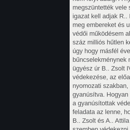
megszüntették vele 
igazat kell adjak R..
meg embereket és u
védői működésem ala
száz milliós hűtlen 
úgy hogy másfél éve
bűncselekménynek ni
ügyész úr B.. Zsolt 
védekezése, az előa
nyomozati szakban, 
gyanúsítva. Hogyan 
a gyanúsítottak véd
feladata az lenne, h
B.. Zsolt és A.. Attil
szemben védekezni, a