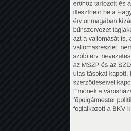
erőhöz tartozott és 
illeszthető be a Hag
érv önmagában kizár
bűnszervezet tagjak
azt a vallomását is,
vallomásrészlet, ne
szóló érv, nevezete
az MSZP és az SZDSZ
utasításokat kapott
szerződéseivel kapcs
Ernőnek a városházá
főpolgármester polit
foglalkozott a BKV k