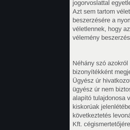
jogorvoslattal egyet
Azt sem tartom vélet
beszerzésére a nyom
véletlennek, hogy az
vélemény beszerzésé
Néhány szó azokról a
bizonyítékként megj
Ügyész úr hivatkozot
ügyész úr nem biztos
alapító tulajdonosa v
kiskorúak jelenlétéb
következtetés levon
Kft. cégismertetőjér