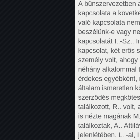
A bűnszervezetben az
kapcsolata a követk
való kapcsolata nem
beszélünk-e vagy ne
kapcsolatát I..-Sz..
kapcsolat, két erős 
személy volt, ahogy
néhány alkalommal ta
érdekes egyébként, m
általam ismeretlen k
szerződés megkötésé
találkozott, R.. volt
is nézte magának M.
találkoztak, A.. Att
jelenlétében. L..-al