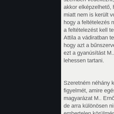
akkor elképzelhető,
miatt nem is került v
hogy a feltételezés
a feltételezést kell 
Attila a vádiratban te
hogy azt a bűnszerve
ezt a gyanúsítást M.
lehessen tartani.
Szeretném néhány k
figyelmét, amire eg
magyarázat M.. Ernő 
de arra különösen n
embertelen körülmén