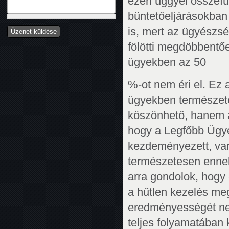
ezen üggyel összefü
büntetőeljárásokban
is, mert az ügyész
fölötti megdöbbent
ügyekben az 50
%-ot nem éri el. Ez
ügyekben természet
köszönhető, hanem a
hogy a Legfőbb Ügyé
kezdeményezett, va
természetesen ennek
arra gondolok, hog
a hűtlen kezelés me
eredményességét ne
teljes folyamatában 