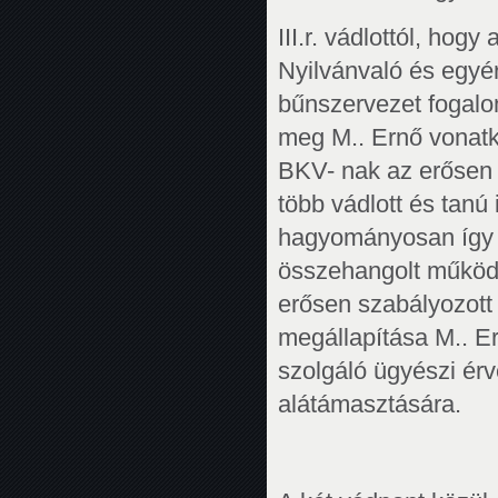
III.r. vádlottól, hog
Nyilvánvaló és egyé
bűnszervezet fogalo
meg M.. Ernő vonatk
BKV- nak az erősen t
több vádlott és tan
hagyományosan így é
összehangolt működ
erősen szabályozott
megállapítása M.. Er
szolgáló ügyészi ér
alátámasztására.