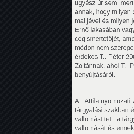
ügyész úr sem, mert
annak, hogy milyen ö
mailjével és milyen 
Ernő lakásában vagy
cégismertetőjét, am
módon nem szerepel.
érdekes T.. Péter 200
Zoltánnak, ahol T.. P
benyújtásáról.
A.. Attila nyomozati 
tárgyalási szakban 
vallomást tett, a tá
vallomását és ennek 