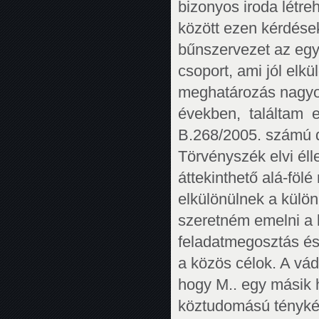
bizonyos iroda létre
között ezen kérdések
bűnszervezet az egy 
csoport, ami jól elkü
meghatározás nagyon
években, találtam 
B.268/2005. számú d
Törvényszék elvi éll
áttekinthető alá-föl
elkülönülnek a külön
szeretném emelni a k
feladatmegosztás és a
a közös célok. A vádb
hogy M.. egy másik h
köztudomású tényként